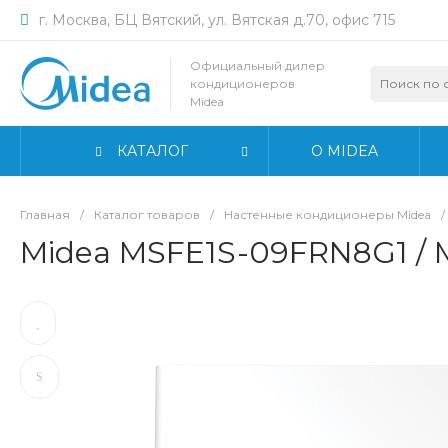
г. Москва, БЦ Вятский, ул. Вятская д.70, офис 715
Официальный дилер
кондиционеров
Midea
КАТАЛОГ
О MIDEA
Главная
/
Каталог товаров
/
Настенные кондиционеры Midea
/
Midea MSFE1S-09FRN8G1 /