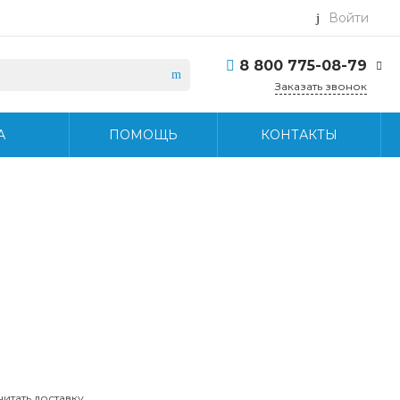
Войти
8 800 775-08-79
Заказать звонок
8 800 775-08-79
А
ПОМОЩЬ
КОНТАКТЫ
г. Москва, БЦ Вятский,
ул. Вятская д.70, офис
715
Пн-Пт: 9:30-18:30 Cб-
Вс: Выходной
info@midea-pro.ru
читать доставку