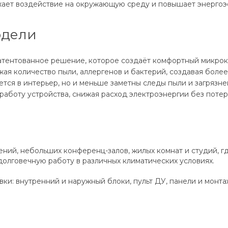
ает воздействие на окружающую среду и повышает энергоэ
одели
тентованное решение, которое создаёт комфортный микрокл
жая количество пыли, аллергенов и бактерий, создавая боле
ется в интерьер, но и меньше заметны следы пыли и загрязне
работу устройства, снижая расход электроэнергии без потер
ий, небольших конференц-залов, жилых комнат и студий, гд
олговечную работу в различных климатических условиях.
вки: внутренний и наружный блоки, пульт ДУ, панели и мон