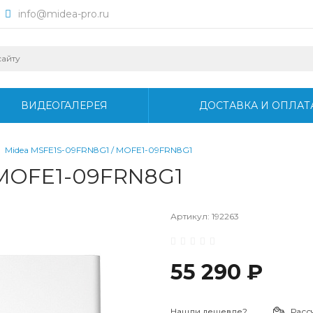
info@midea-pro.ru
ВИДЕОГАЛЕРЕЯ
ДОСТАВКА И ОПЛАТ
Midea MSFE1S-09FRN8G1 / MOFE1-09FRN8G1
 MOFE1-09FRN8G1
Артикул:
192263
55 290 ₽
Нашли дешевле?
Расс