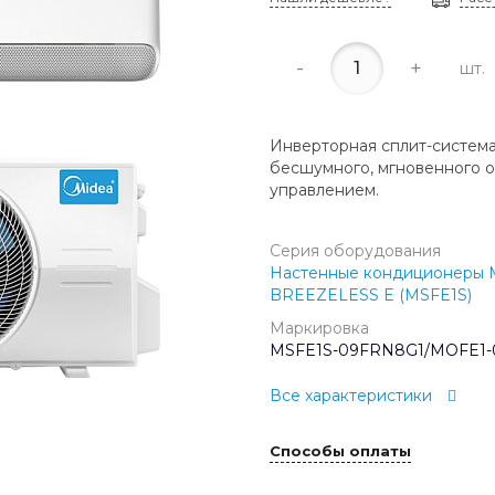
-
+
шт.
Инверторная сплит-система
бесшумного, мгновенного о
управлением.
Серия оборудования
Настенные кондиционеры 
BREEZELESS E (MSFE1S)
Маркировка
MSFE1S-09FRN8G1/MOFE1
Все характеристики
Способы оплаты