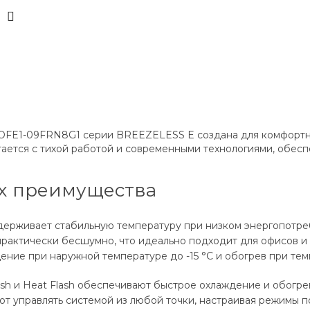
MOFE1-09FRN8G1 серии BREEZELESS E создана для комфорт
етается с тихой работой и современными технологиями, обес
их преимущества
ерживает стабильную температуру при низком энергопотре
практически бесшумно, что идеально подходит для офисов и
ние при наружной температуре до -15 °C и обогрев при тем
ash и Heat Flash обеспечивают быстрое охлаждение и обогре
т управлять системой из любой точки, настраивая режимы 