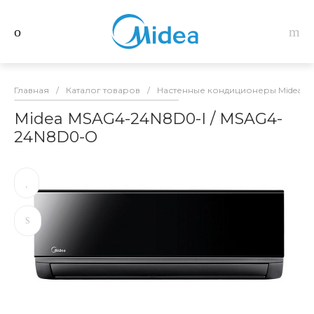
Главная
/
Каталог товаров
/
Настенные кондиционеры Midea
/
Midea MSAG4-24N8D0-I / MSAG4-
24N8D0-O