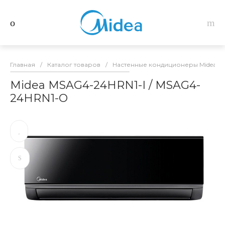
Главная
/
Каталог товаров
/
Настенные кондиционеры Midea
/
Midea MSAG4-24HRN1-I / MSAG4-
24HRN1-O