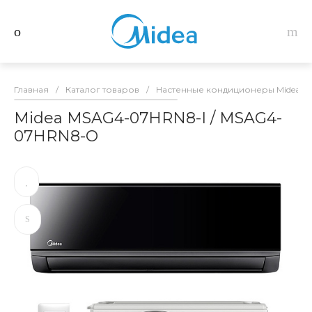
Главная
/
Каталог товаров
/
Настенные кондиционеры Midea
/
Midea MSAG4-07HRN8-I / MSAG4-
07HRN8-O