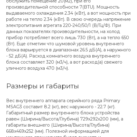
обслужить помещение 20(м2), при его
производительной способности 7(BTU). Мощность
выдаваемого охлаждения 2.34 (кВт), а вот мощность при
работе на тепло 2.34 (кВт). В свою очередь напряжение
электропитания агрегата 220-240/50/1 (В/Гц/Ф). При
данных показателях производительности, на холод
прибор потребляет всего лишь 730 (Вт), а на тепло 650
(Вт). Еще отметим что шумовой уровень внутреннего
блока варьируется в диапазонах 26.5 дБ(А), а наружного
- 52 дБ(А). Расход комнатного воздуха внутреннего
блока составляет 320 (м3/ч), а вот расход(а) свежего
уличного воздуха 470 (м3/ч).
Размеры и габариты
Вес внутреннего аппарата серийного ряда Primary
MSAG3 составит 8.2 (кг), вес наружного - 22.7 (кг).
Габаритный размер внутреннего блока устройства
равен (Ширина/Высота/Глубина) 729x292x200 (мм), а
габариты внешнего (Ширина/Высота/Глубина)
668x469x252 (мм). Полезной информацией для