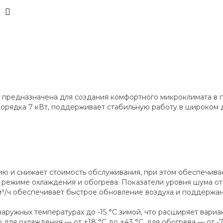
предназначена для создания комфортного микроклимата в 
орядка 7 кВт, поддерживает стабильную работу в широком 
ию и снижает стоимость обслуживания, при этом обеспечив
 режиме охлаждения и обогрева. Показатели уровня шума от
м³/ч обеспечивает быстрое обновление воздуха и поддержа
ружных температурах до -15 °C зимой, что расширяет вариа
ля охлаждения — от +18 °C до +43 °C, для обогрева — от -7 