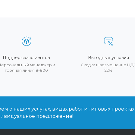
Поддержка клиентов
Выгодные условия
Персональный менеджер и
Скидки и возмещение НД
горячая линия 8-800
22%
м о наших услугах, видах работ и типовых проектах
дивидуальное предложение!