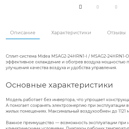
Описание
Характеристики
Отзывы
Сплит-система Midea MSAG2-24HRN1-I / MSAG2-24HRN1-O 
эффективное охлаждение и обогрев воздуха мощностью п
улучшения качества воздуха и удобства управления.
Основные характеристики
Модель работает без инвертора, что упрощает конструкц
А помогает сохранять электроэнергию при эксплуатации в
жилых помещениях. Максимальный воздухообмен до 1121 
Важное преимущество — возможность эксплуатации при на
климатическими условиями. Диапазон рабочих температур д