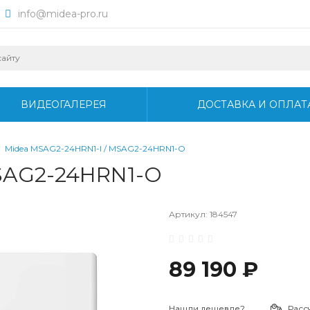
info@midea-pro.ru
ВИДЕОГАЛЕРЕЯ
ДОСТАВКА И ОПЛАТ
Midea MSAG2-24HRN1-I / MSAG2-24HRN1-O
MSAG2-24HRN1-O
Артикул:
184547
89 190 ₽
Нашли дешевле?
Расс