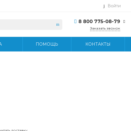
Войти
8 800 775-08-79
Заказать звонок
8 800 775-08-79
А
ПОМОЩЬ
КОНТАКТЫ
г. Москва, БЦ Вятский,
ул. Вятская д.70, офис
715
Пн-Пт: 9:30-18:30 Cб-
Вс: Выходной
info@midea-pro.ru
читать доставку