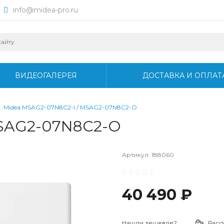
info@midea-pro.ru
ВИДЕОГАЛЕРЕЯ
ДОСТАВКА И ОПЛАТ
Midea MSAG2-07N8C2-I / MSAG2-07N8C2-O
MSAG2-07N8C2-O
Артикул:
188060
40 490 ₽
Нашли дешевле?
Расс