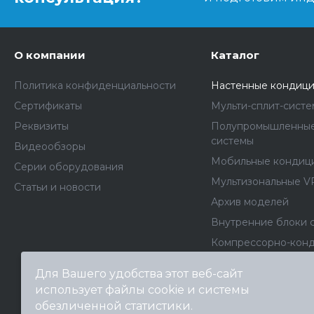
О компании
Каталог
Политика конфиденциальности
Настенные кондиц
Сертификаты
Мульти-сплит-сист
Реквизиты
Полупромышленные
системы
Видеообзоры
Мобильные кондиц
Серии оборудования
Мультизональные V
Статьи и новости
Архив моделей
Внутренние блоки 
Компрессорно-кон
блоки
Для Вашего удобства этот веб-сайт
Фанкойлы
использует файлы cookie и системы
Чиллеры
обезличенной статистики.