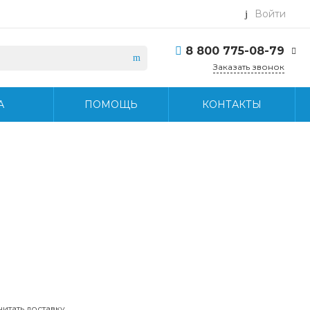
Войти
8 800 775-08-79
Заказать звонок
8 800 775-08-79
А
ПОМОЩЬ
КОНТАКТЫ
г. Москва, БЦ Вятский,
ул. Вятская д.70, офис
715
Пн-Пт: 9:30-18:30 Cб-
Вс: Выходной
info@midea-pro.ru
читать доставку