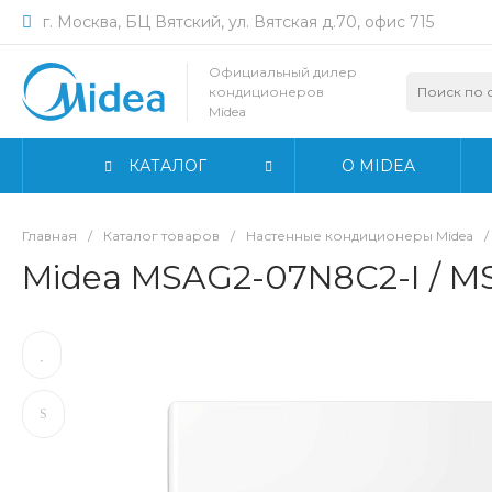
г. Москва, БЦ Вятский, ул. Вятская д.70, офис 715
Официальный дилер
кондиционеров
Midea
КАТАЛОГ
О MIDEA
Главная
/
Каталог товаров
/
Настенные кондиционеры Midea
/
Midea MSAG2-07N8C2-I / 