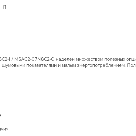
2-I / MSAG2-07N8C2-O наделен множеством полезных опци
и шумовыми показателями и малым энергопотреблением. Пол
В
ичи»