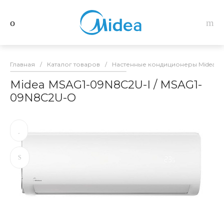
Главная
/
Каталог товаров
/
Настенные кондиционеры Midea
/
Midea MSAG1-09N8C2U-I / MSAG1-
09N8C2U-O