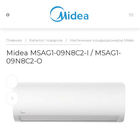
Главная
/
Каталог товаров
/
Настенные кондиционеры Midea
/
Midea MSAG1-09N8C2-I / MSAG1-
09N8C2-O