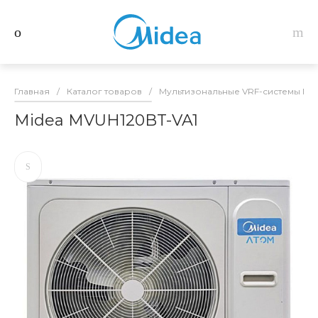
Главная
/
Каталог товаров
/
Мультизональные VRF-системы Mid
Midea MVUH120BT-VA1