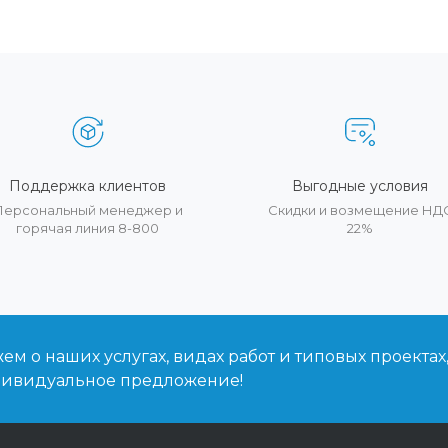
Поддержка клиентов
Выгодные условия
Персональный менеджер и
Скидки и возмещение НД
горячая линия 8-800
22%
м о наших услугах, видах работ и типовых проектах
дивидуальное предложение!