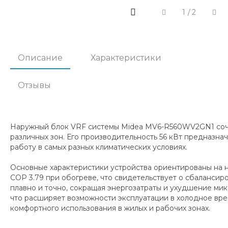
1
/
2
Описание
Характеристики
Отзывы
Наружный блок VRF системы Midea MV6-R560WV2GN1 соче
различных зон. Его производительность 56 кВт предназн
работу в самых разных климатических условиях.
Основные характеристики устройства ориентированы на 
COP 3.79 при обогреве, что свидетельствует о сбаланс
плавно и точно, сокращая энергозатраты и ухудшение микр
что расширяет возможности эксплуатации в холодное вр
комфортного использования в жилых и рабочих зонах.