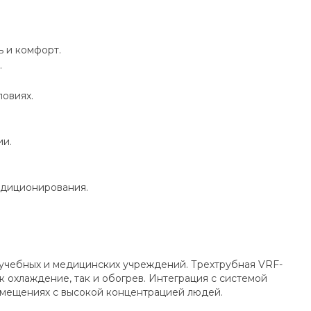
 и комфорт.
.
овиях.
ии.
ндиционирования.
 учебных и медицинских учреждений. Трехтрубная VRF-
 охлаждение, так и обогрев. Интеграция с системой
омещениях с высокой концентрацией людей.