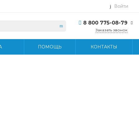
Войти
8 800 775-08-79
Заказать звонок
8 800 775-08-79
А
ПОМОЩЬ
КОНТАКТЫ
г. Москва, БЦ Вятский,
ул. Вятская д.70, офис
715
Пн-Пт: 9:30-18:30 Cб-
Вс: Выходной
info@midea-pro.ru