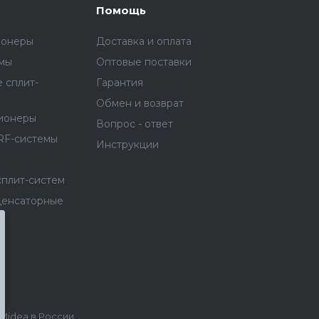
Помощь
ионеры
Доставка и оплата
емы
Оптовые поставки
 сплит-
Гарантия
Обмен и возврат
ионеры
Вопрос - ответ
RF-системы
Инструкции
сплит-систем
денсаторные
idea в России