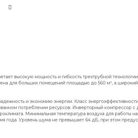
тает высокую мощность и гибкость трехтрубной технологии
ачена для больших помещений площадью до 560 м², а широки
надежность и экономию энергии. Класс энергоэффективност
ированном потреблении ресурсов. Инверторный компрессор с
оклимата. Минимальная температура воздуха для работы на ох
емя года. Уровень шума не превышает 64 дБ, при этом пред