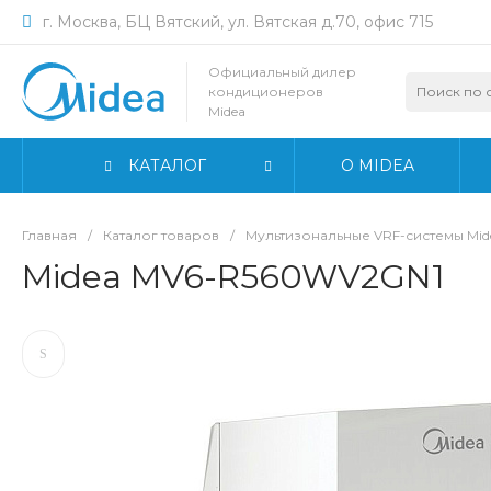
г. Москва, БЦ Вятский, ул. Вятская д.70, офис 715
Официальный дилер
кондиционеров
Midea
КАТАЛОГ
О MIDEA
Главная
/
Каталог товаров
/
Мультизональные VRF-системы Mid
Midea MV6-R560WV2GN1