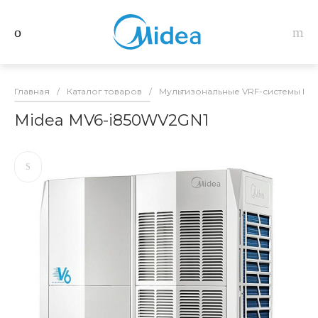
Главная
/
Каталог товаров
/
Мультизональные VRF-системы Mid
Midea MV6-i850WV2GN1