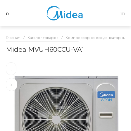
Главная
/
Каталог товаров
/
Компрессорно-конденсаторные б
Midea MVUH60CCU-VA1