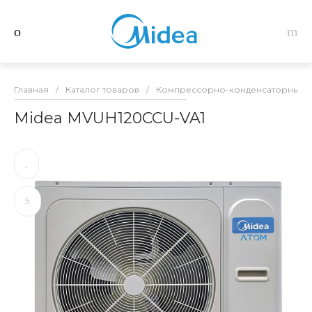
Главная
/
Каталог товаров
/
Компрессорно-конденсаторные б
Midea MVUH120CCU-VA1