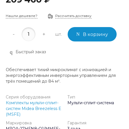
Нашли дешевле?
Рассчитать доставку
-
+
шт.
В корзину
Быстрый заказ
Обеспечивает тихий микроклимат с ионизацией и
энергоэффективным инверторным управлением для
трёх помещений до 84 м².
Серия оборудования
Тип
Комплекты мульти-сплит-
Мульти-сплит-система
систем Midea Breezeless E
(MSFE)
Маркировка
Гарантия
M3OA-27HFN8-Q1/MMFE-
3 года