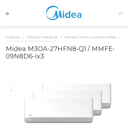
Главная
/
Каталог товаров
/
Мульти-сплит-системы Midea
/
Ко
Midea M3OA-27HFN8-Q1 / MMFE-
09N8D6-Ix3