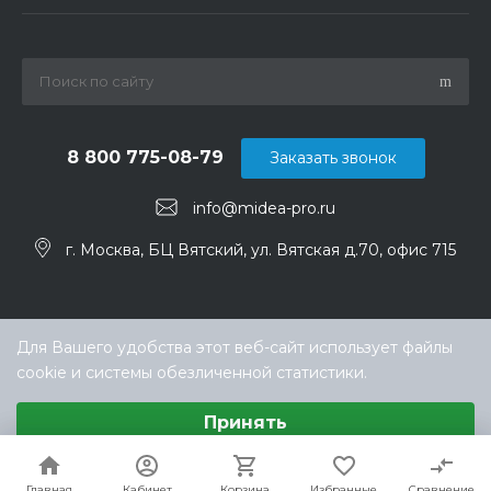
8 800 775-08-79
Заказать звонок
info@midea-pro.ru
г. Москва, БЦ Вятский, ул. Вятская д.70, офис 715
Для Вашего удобства этот веб-сайт использует файлы
cookie и системы обезличенной статистики.
Выберите настройки cookie
Принять
Минимальные
Аналитические/Функциональные
© ООО «ТЕХНОКЛИМАТ ИНЖИНИРИНГ», официальный
дилер Midea в России
Настроить
Главная
Главная
Кабинет
Кабинет
Корзина
Корзина
Избранные
Избранные
Сравнение
Сравнение