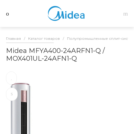
Главная
/
Каталог товаров
/
Полупромышленные сплит-систем
Midea MFYA400-24ARFN1-Q /
MOX401UL-24AFN1-Q