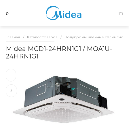
Главная
/
Каталог товаров
/
Полупромышленные сплит-систем
Midea MCD1-24HRN1G1 / MOA1U-
24HRN1G1