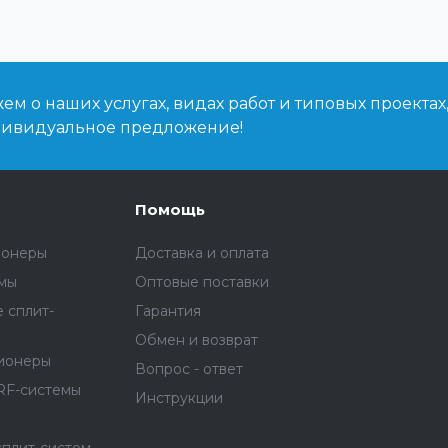
м о наших услугах, видах работ и типовых проектах
дивидуальное предложение!
Помощь
ионеры
Доставка и оплата
емы
Оптовые поставки
 сплит-
Гарантия
Обмен и возврат
ионеры
Вопрос - ответ
RF-системы
Инструкции