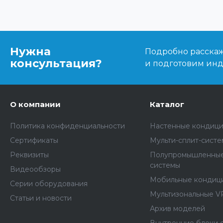
Нужна
Подробно расскаже
консультация?
и подготовим ин
О компании
Каталог
Политика конфиденциальности
Настенные кондиц
Сертификаты
Мульти-сплит-сист
Реквизиты
Полупромышленные
системы
Видеообзоры
Мобильные кондиц
Серии оборудования
Мультизональные V
Статьи и новости
Архив моделей