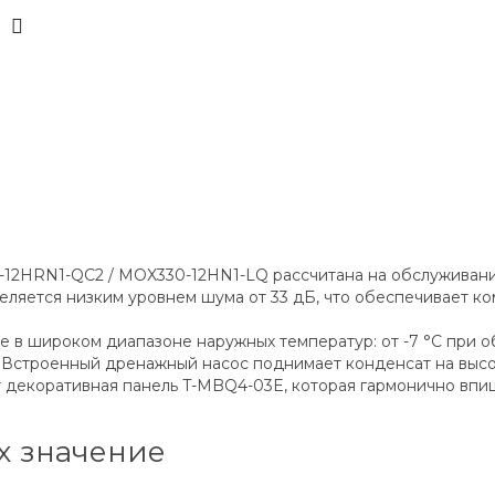
12HRN1-QC2 / MOX330-12HN1-LQ рассчитана на обслуживани
еляется низким уровнем шума от 33 дБ, что обеспечивает к
 широком диапазоне наружных температур: от -7 °C при обо
 Встроенный дренажный насос поднимает конденсат на высоту
т декоративная панель T-MBQ4-03E, которая гармонично впиш
х значение