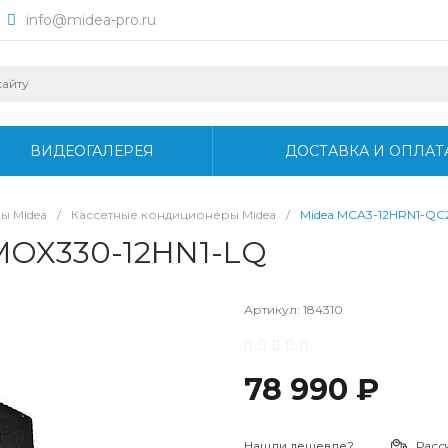
info@midea-pro.ru
ВИДЕОГАЛЕРЕЯ
ДОСТАВКА И ОПЛАТ
ы Midea
/
Кассетные кондиционеры Midea
/
Midea MCA3-12HRN1-QC
MOX330-12HN1-LQ
Артикул:
184310
78 990 ₽
Нашли дешевле?
Расс