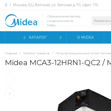
г. Москва, БЦ Вятский, ул. Вятская д.70, офис 715
Официальный дилер
кондиционеров
Midea
КАТАЛОГ
О MIDEA
Главная
/
Каталог товаров
/
Полупромышленные сплит-систем
Midea MCA3-12HRN1-QC2 / 