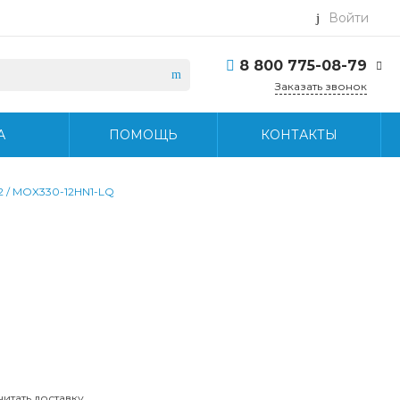
Войти
8 800 775-08-79
Заказать звонок
8 800 775-08-79
А
ПОМОЩЬ
КОНТАКТЫ
г. Москва, БЦ Вятский,
ул. Вятская д.70, офис
715
Пн-Пт: 9:30-18:30 Cб-
2 / MOX330-12HN1-LQ
Вс: Выходной
info@midea-pro.ru
читать доставку