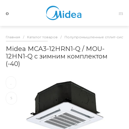
Главная
/
Каталог товаров
/
Полупромышленные сплит-систем
Midea MCA3-12HRN1-Q / MOU-
12HN1-Q с зимним комплектом
(-40)