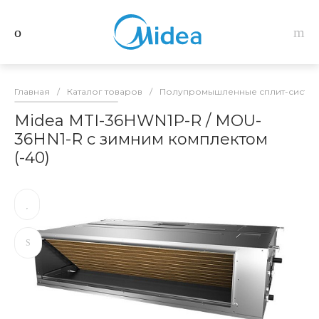
Главная
/
Каталог товаров
/
Полупромышленные сплит-систем
Midea MTI-36HWN1P-R / MOU-
36HN1-R с зимним комплектом
(-40)