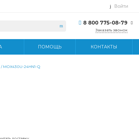
Войти
8 800 775-08-79
Заказать звонок
8 800 775-08-79
А
ПОМОЩЬ
КОНТАКТЫ
г. Москва, БЦ Вятский,
ул. Вятская д.70, офис
715
Пн-Пт: 9:30-18:30 Cб-
) / MOX430U-24HN1-Q
Вс: Выходной
info@midea-pro.ru
читать доставку