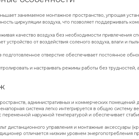
ньшает занимаемое монтажное пространство, упрощая устан
ость циркуляции воздуха, что позволяет поддерживать ком
рживая качество воздуха без необходимости привлечения сп
устройство от воздействия соленого воздуха, влаги и пыли,
з подготовленное отверстие обеспечивает постоянное обно
ролировать и настраивать режимы работы без трудностей, а 
ж
ространств, административных и коммерческих помещений д
напорная система легко интегрируется в общую систему ве
 с переменной наружной температурой и обеспечивает стабил
льт дистанционного управления и монтажные аксессуары (к
диционер отличается низким уровнем энергопотребления при