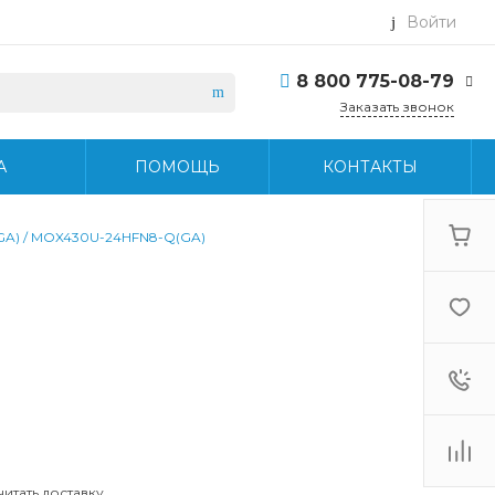
Войти
8 800 775-08-79
Заказать звонок
8 800 775-08-79
А
ПОМОЩЬ
КОНТАКТЫ
г. Москва, БЦ Вятский,
ул. Вятская д.70, офис
715
Пн-Пт: 9:30-18:30 Cб-
GA) / MOX430U-24HFN8-Q(GA)
Вс: Выходной
info@midea-pro.ru
читать доставку