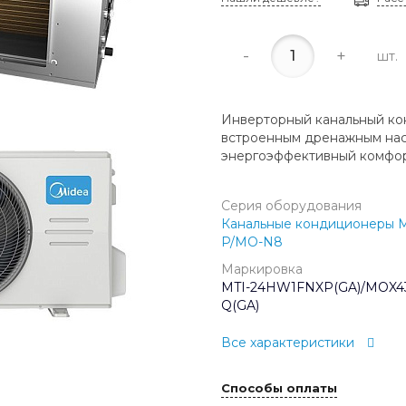
-
+
шт.
Инверторный канальный ко
встроенным дренажным нас
энергоэффективный комфор
Серия оборудования
Канальные кондиционеры M
P/MO-N8
Маркировка
MTI-24HW1FNXP(GA)/MOX4
Q(GA)
Все характеристики
Способы оплаты