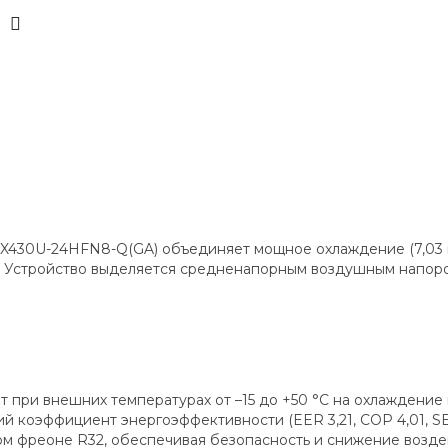
430U-24HFN8-Q(GA) объединяет мощное охлаждение (7,03 кВт
 Устройство выделяется средненапорным воздушным напором
ри внешних температурах от –15 до +50 °C на охлаждение и 
й коэффициент энергоэффективности (EER 3,21, COP 4,01, SE
ом фреоне R32, обеспечивая безопасность и снижение возд