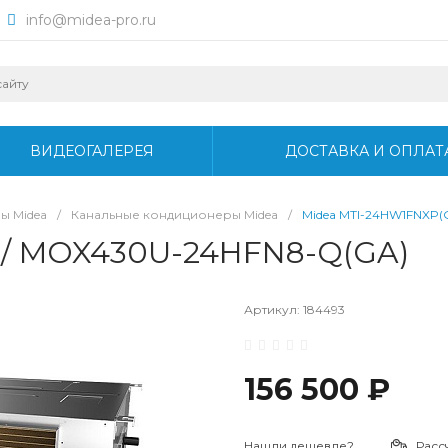
info@midea-pro.ru
ВИДЕОГАЛЕРЕЯ
ДОСТАВКА И ОПЛАТ
ы Midea
/
Канальные кондиционеры Midea
/
Midea MTI-24HW1FNXP(
 / MOX430U-24HFN8-Q(GA)
Артикул:
184493
156 500 ₽
Нашли дешевле?
Расс