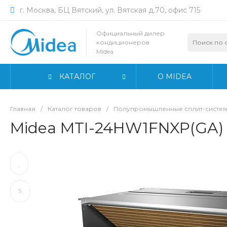
г. Москва, БЦ Вятский, ул. Вятская д.70, офис 715
Официальный дилер
кондиционеров
Midea
КАТАЛОГ
О MIDEA
Главная
/
Каталог товаров
/
Полупромышленные сплит-систем
Midea MTI-24HW1FNXP(GA)