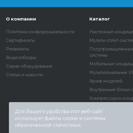
О компании
Каталог
Политика конфиденциальности
Настенные кондиц
Сертификаты
Мульти-сплит-сист
Реквизиты
Полупромышленные
системы
Видеообзоры
Мобильные кондиц
Серии оборудования
Мультизональные V
Статьи и новости
Архив моделей
Внутренние блоки 
Компрессорно-кон
блоки
Для Вашего удобства этот веб-сайт
Фанкойлы
использует файлы cookie и системы
Чиллеры
обезличенной статистики.
Выберите настройки cookie