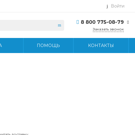
Войти
8 800 775-08-79
Заказать звонок
8 800 775-08-79
А
ПОМОЩЬ
КОНТАКТЫ
г. Москва, БЦ Вятский,
ул. Вятская д.70, офис
715
Пн-Пт: 9:30-18:30 Cб-
Вс: Выходной
info@midea-pro.ru
читать доставку