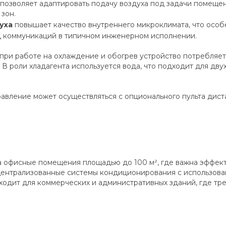
позволяет адаптировать подачу воздуха под задачи помещен
зон.
уха
повышает качество внутреннего микроклимата, что особ
 коммуникаций в типичном инженерном исполнении.
при работе на охлаждение и обогрев устройство потребляет 
В роли хладагента используется вода, что подходит для дву
авление может осуществляться с опционального пульта диста
 офисные помещения площадью до 100 м², где важна эффект
в централизованные системы кондиционирования с использов
ходит для коммерческих и административных зданий, где тр