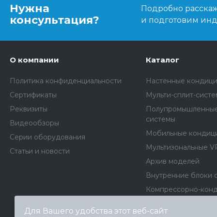
Нужна
Подробно расскаже
консультация?
и подготовим ин
О компании
Каталог
Политика конфиденциальности
Настенные кондиц
Сертификаты
Мульти-сплит-сист
Реквизиты
Полупромышленные
системы
Видеообзоры
Мобильные кондиц
Серии оборудования
Мультизональные V
Статьи и новости
Архив моделей
Внутренние блоки 
Компрессорно-кон
блоки
Для Вашего удобства этот веб-сайт
Фанкойлы