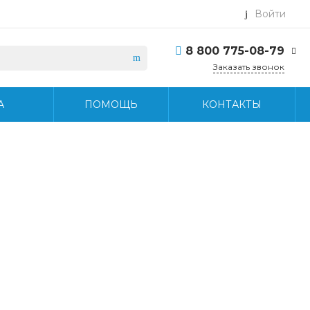
Войти
8 800 775-08-79
Заказать звонок
8 800 775-08-79
А
ПОМОЩЬ
КОНТАКТЫ
г. Москва, БЦ Вятский,
ул. Вятская д.70, офис
715
Пн-Пт: 9:30-18:30 Cб-
Вс: Выходной
info@midea-pro.ru