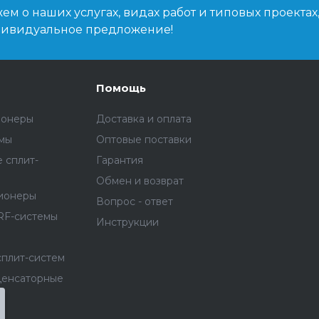
м о наших услугах, видах работ и типовых проектах
дивидуальное предложение!
Помощь
ионеры
Доставка и оплата
емы
Оптовые поставки
 сплит-
Гарантия
Обмен и возврат
ионеры
Вопрос - ответ
RF-системы
Инструкции
сплит-систем
денсаторные