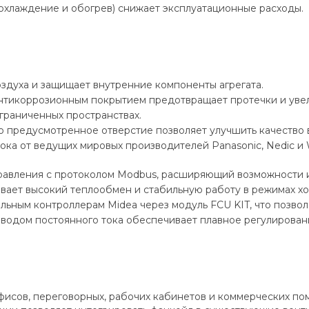
охлаждение и обогрев) снижает эксплуатационные расходы.
оздуха и защищает внутренние компоненты агрегата.
тикоррозионным покрытием предотвращает протечки и увел
граниченных пространствах.
о предусмотренное отверстие позволяет улучшить качество 
ка от ведущих мировых производителей Panasonic, Nedic и 
равления с протоколом Modbus, расширяющий возможности и
вает высокий теплообмен и стабильную работу в режимах хо
ьным контроллерам Midea через модуль FCU KIT, что позво
водом постоянного тока обеспечивает плавное регулирован
фисов, переговорных, рабочих кабинетов и коммерческих по