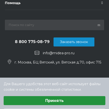
Помощь
8 800 775-08-79
Заказать звонок
info@midea-pro.ru
г. Москва, БЦ Вятский, ул. Вятская д.70, офис 715
Для Вашего удобства этот веб-сайт использует файлы
cookie и системы обезличенной статистики.
Выберите настройки cookie
Принять
Минимальные
Аналитические/Функциональные
© ООО «ТЕХНОКЛИМАТ ИНЖИНИРИНГ», официальный