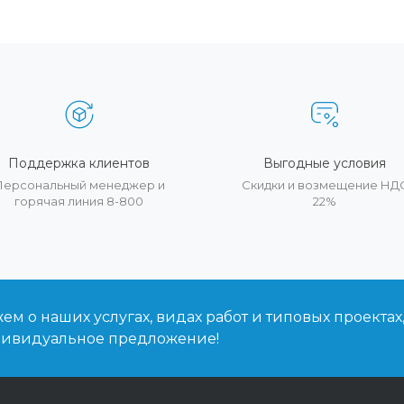
Поддержка клиентов
Выгодные условия
Персональный менеджер и
Скидки и возмещение НД
горячая линия 8-800
22%
м о наших услугах, видах работ и типовых проектах
дивидуальное предложение!