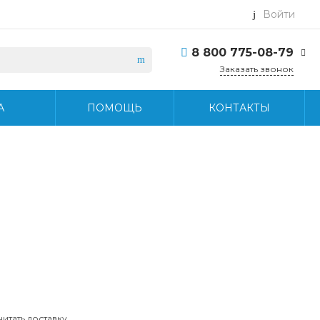
Войти
8 800 775-08-79
Заказать звонок
8 800 775-08-79
А
ПОМОЩЬ
КОНТАКТЫ
г. Москва, БЦ Вятский,
ул. Вятская д.70, офис
715
Пн-Пт: 9:30-18:30 Cб-
Вс: Выходной
info@midea-pro.ru
читать доставку