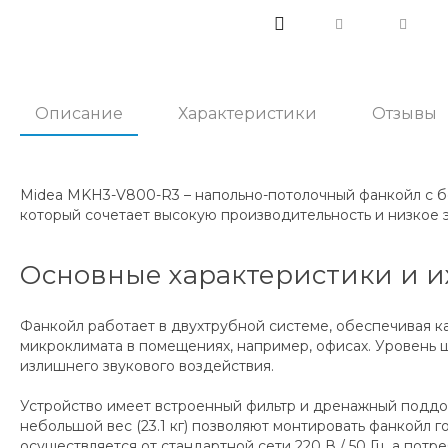
Описание
Характеристики
Отзывы
Midea MKH3-V800-R3 – напольно-потолочный фанкойл с б
который сочетает высокую производительность и низкое
Основные характеристики и и
Фанкойл работает в двухтрубной системе, обеспечивая ка
микроклимата в помещениях, например, офисах. Уровень ш
излишнего звукового воздействия.
Устройство имеет встроенный фильтр и дренажный поддон
небольшой вес (23.1 кг) позволяют монтировать фанкойл 
осуществляется от стандартной сети 220 В / 50 Гц, а пот