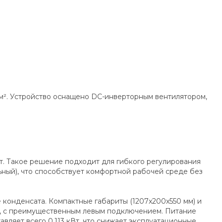
м². Устройство оснащено DC-инверторным вентилятором,
Вт. Такое решение подходит для гибкого регулирования
ьный), что способствует комфортной рабочей среде без
конденсата. Компактные габариты (1207x200x550 мм) и
ком, с преимущественным левым подключением. Питание
авляет всего 0.113 кВт, что снижает эксплуатационные