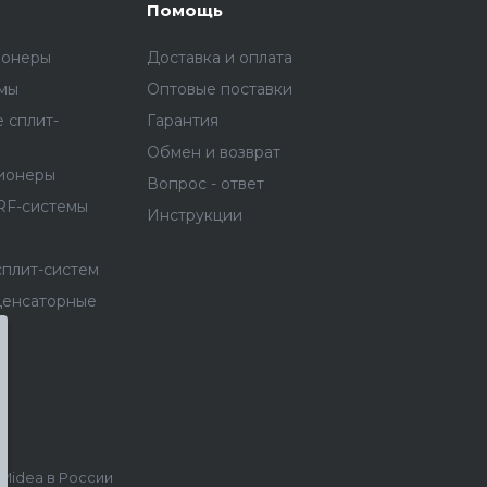
Помощь
ионеры
Доставка и оплата
емы
Оптовые поставки
 сплит-
Гарантия
Обмен и возврат
ионеры
Вопрос - ответ
RF-системы
Инструкции
сплит-систем
денсаторные
idea в России