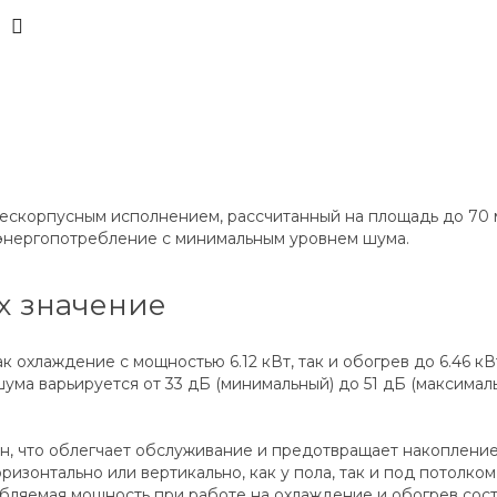
ескорпусным исполнением, рассчитанный на площадь до 70 
 энергопотребление с минимальным уровнем шума.
х значение
к охлаждение с мощностью 6.12 кВт, так и обогрев до 6.46 к
ума варьируется от 33 дБ (минимальный) до 51 дБ (максимал
, что облегчает обслуживание и предотвращает накопление 
горизонтально или вертикально, как у пола, так и под потол
ребляемая мощность при работе на охлаждение и обогрев сост