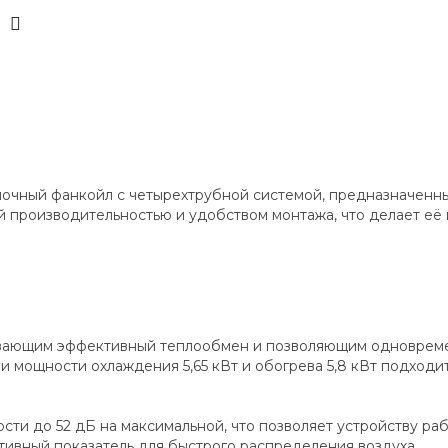
лочный фанкойл с четырехтрубной системой, предназначенн
кой производительностью и удобством монтажа, что делает е
ающим эффективный теплообмен и позволяющим одновремен
и мощности охлаждения 5,65 кВт и обогрева 5,8 кВт подход
сти до 52 дБ на максимальной, что позволяет устройству раб
тивный показатель для быстрого распределения воздуха.