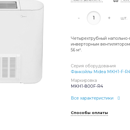
-
+
шт.
Четырехтрубный напольно-
инверторным вентилятором
56 м².
Серия оборудования
Фанкойлы Midea MKH1-F-R
Маркировка
MKH1-800F-R4
Все характеристики
Способы оплаты