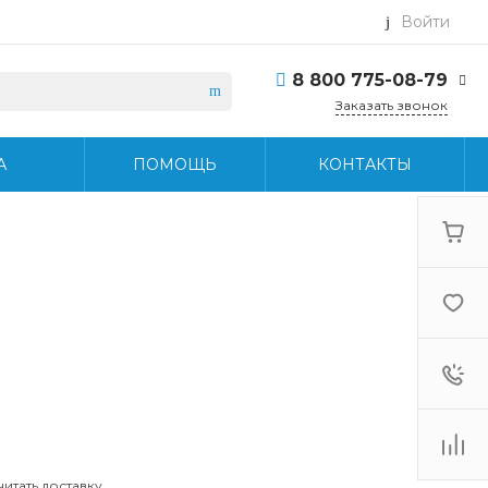
Войти
8 800 775-08-79
Заказать звонок
8 800 775-08-79
А
ПОМОЩЬ
КОНТАКТЫ
г. Москва, БЦ Вятский,
ул. Вятская д.70, офис
715
Пн-Пт: 9:30-18:30 Cб-
Вс: Выходной
info@midea-pro.ru
читать доставку