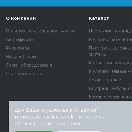
О компании
Каталог
Политика конфиденциальности
Настенные кондиц
Сертификаты
Мульти-сплит-сист
Реквизиты
Полупромышленные
системы
Видеообзоры
Мобильные кондиц
Серии оборудования
Мультизональные V
Статьи и новости
Архив моделей
Внутренние блоки 
Компрессорно-кон
блоки
Для Вашего удобства этот веб-сайт
Фанкойлы
использует файлы cookie и системы
Чиллеры
обезличенной статистики.
Выберите настройки cookie