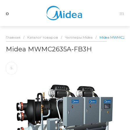
Главная
/
Каталог товаров
/
Чиллеры Midea
/
Midea MWMC263
Midea MWMC2635A-FB3H