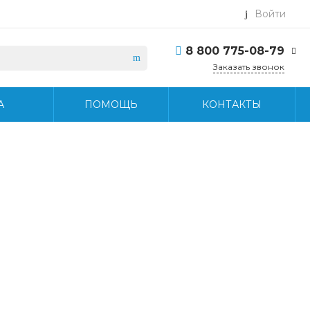
Войти
8 800 775-08-79
Заказать звонок
8 800 775-08-79
А
ПОМОЩЬ
КОНТАКТЫ
г. Москва, БЦ Вятский,
ул. Вятская д.70, офис
715
Пн-Пт: 9:30-18:30 Cб-
Вс: Выходной
info@midea-pro.ru