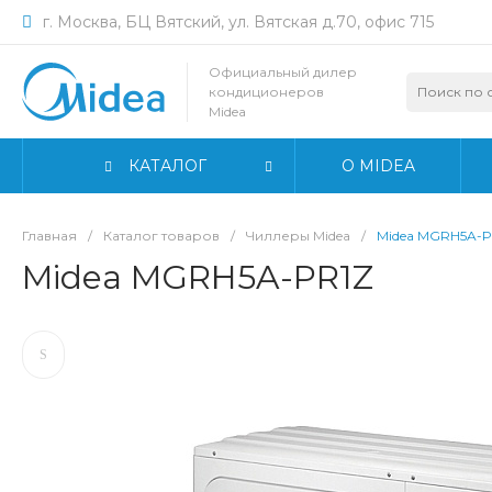
г. Москва, БЦ Вятский, ул. Вятская д.70, офис 715
Официальный дилер
кондиционеров
Midea
КАТАЛОГ
О MIDEA
Главная
/
Каталог товаров
/
Чиллеры Midea
/
Midea MGRH5A-P
Midea MGRH5A-PR1Z