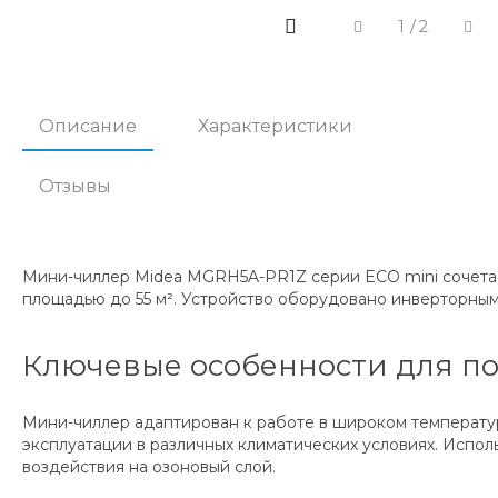
1
/
2
Описание
Характеристики
Отзывы
Мини-чиллер Midea MGRH5A-PR1Z серии ECO mini сочетае
площадью до 55 м². Устройство оборудовано инверторным
Ключевые особенности для по
Мини-чиллер адаптирован к работе в широком температурн
эксплуатации в различных климатических условиях. Испо
воздействия на озоновый слой.