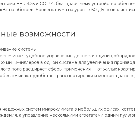
тами EER 3.25 и COP 4, благодаря чему устройство обеспе
5 кВт на обогрев. Уровень шума на уровне 60 дБ позволяет и
ьные возможности
живание системы.
обеспечивает удобное управление до шести единиц оборудо
ко мини-чиллеров в одной системе для увеличения производ
лого пола расширяет сферы применения — от жилых квартир
 обеспечивают удобство транспортировки и монтажа даже в 
адежных систем микроклимата в небольших офисах, коттеджа
ждения, а управление несколькими агрегатами одним пульт