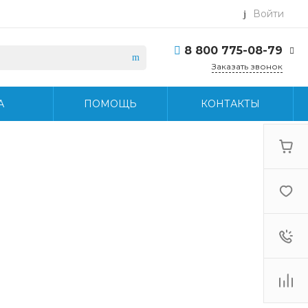
Войти
8 800 775-08-79
Заказать звонок
8 800 775-08-79
А
ПОМОЩЬ
КОНТАКТЫ
г. Москва, БЦ Вятский,
ул. Вятская д.70, офис
715
Пн-Пт: 9:30-18:30 Cб-
Вс: Выходной
info@midea-pro.ru