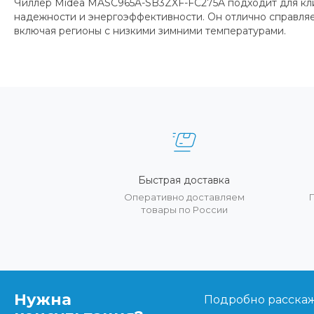
Чиллер Midea MASC965A-SB3ZXF-FC275A подходит для кли
надежности и энергоэффективности. Он отлично справляе
включая регионы с низкими зимними температурами.
Быстрая доставка
Оперативно доставляем
товары по России
Нужна
Подробно расскаже