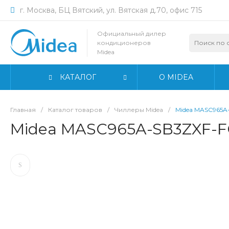
г. Москва, БЦ Вятский, ул. Вятская д.70, офис 715
Официальный дилер
кондиционеров
Midea
КАТАЛОГ
О MIDEA
Главная
/
Каталог товаров
/
Чиллеры Midea
/
Midea MASC965A
Midea MASC965A-SB3ZXF-F