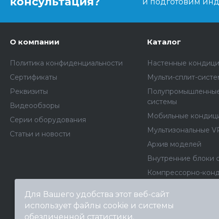
консультация?
и подготовим ин
О компании
Каталог
Политика конфиденциальности
Настенные кондиц
Сертификаты
Мульти-сплит-сист
Реквизиты
Полупромышленные
системы
Видеообзоры
Мобильные кондиц
Серии оборудования
Мультизональные V
Статьи и новости
Архив моделей
Внутренние блоки 
Компрессорно-кон
блоки
Для Вашего удобства этот веб-сайт
Фанкойлы
использует файлы cookie и системы
Чиллеры
обезличенной статистики.