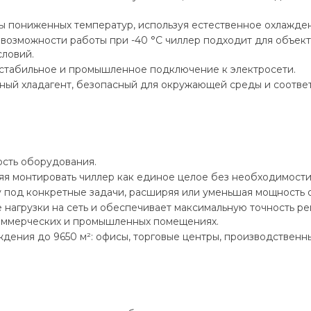
ы пониженных температур, используя естественное охлажден
возможности работы при -40 °C чиллер подходит для объект
словий.
стабильное и промышленное подключение к электросети.
ый хладагент, безопасный для окружающей среды и соотве
ость оборудования.
яя монтировать чиллер как единое целое без необходимости
у под конкретные задачи, расширяя или уменьшая мощность
агрузки на сеть и обеспечивает максимальную точность рег
коммерческих и промышленных помещениях.
дения до 9650 м²: офисы, торговые центры, производственн