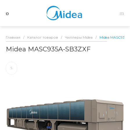
Главная
/
Каталог товаров
/
Чиллеры Midea
/
Midea MASC935A
Midea MASC935A-SB3ZXF