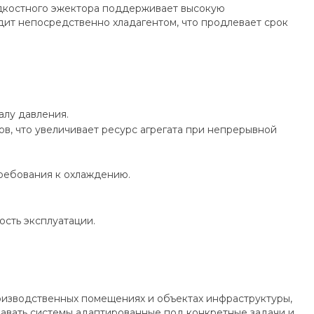
дкостного эжектора поддерживает высокую
ит непосредственно хладагентом, что продлевает срок
алу давления.
, что увеличивает ресурс агрегата при непрерывной
требования к охлаждению.
сть эксплуатации.
оизводственных помещениях и объектах инфраструктуры,
авать системы адаптированные под конкретные задачи и