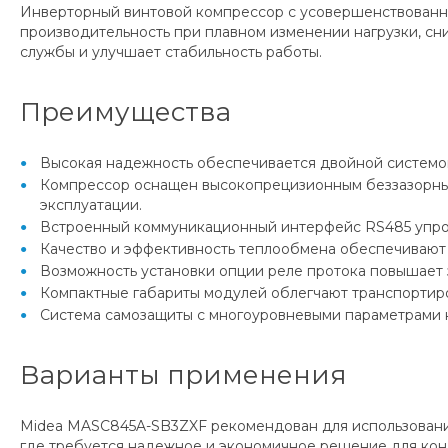
Инверторный винтовой компрессор с усовершенствованн
производительность при плавном изменении нагрузки, с
службы и улучшает стабильность работы.
Преимущества
Высокая надежность обеспечивается двойной системой
Компрессор оснащен высокопрецизионным беззазорным
эксплуатации.
Встроенный коммуникационный интерфейс RS485 упрощ
Качество и эффективность теплообмена обеспечивают 
Возможность установки опции реле протока повышает з
Компактные габариты модулей облегчают транспортиро
Система самозащиты с многоуровневыми параметрами 
Варианты применения
Midea MASC845A-SB3ZXF рекомендован для использования
где требуется надежное и экономичное решение для кон