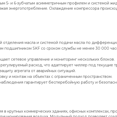
ым 5- и 6-зубчатым асимметричным профилем и системой жи
нижая энергопотребление. Охлаждение компрессора происход
 отделения масла и системой подачи масла по дифференци
 подшипником SKF со сроком службы не менее 30 000 часов
ает сетевое управление и мониторинг нескольких блоков.
регулируемый расход, что адаптирует чиллер под текущие 
ащиту агрегата от аварийных ситуаций.
вку и монтаж на объектах с ограниченным пространством.
наблюдения гарантирует бесперебойную работу и безопасно
 в крупных коммерческих зданиях, офисных комплексах, пр
диционирования воздуха. Модульный подход позволяет созд