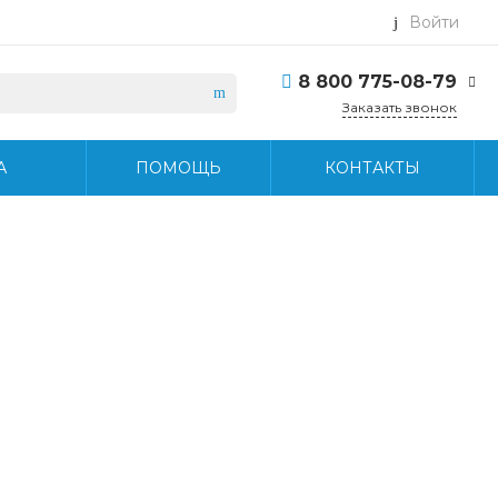
Войти
8 800 775-08-79
Заказать звонок
8 800 775-08-79
А
ПОМОЩЬ
КОНТАКТЫ
г. Москва, БЦ Вятский,
ул. Вятская д.70, офис
715
Пн-Пт: 9:30-18:30 Cб-
Вс: Выходной
info@midea-pro.ru