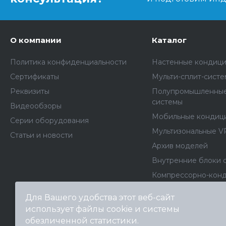
О компании
Каталог
Политика конфиденциальности
Настенные кондиц
Сертификаты
Мульти-сплит-сист
Реквизиты
Полупромышленные
системы
Видеообзоры
Мобильные кондиц
Серии оборудования
Мультизональные V
Статьи и новости
Архив моделей
Внутренние блоки 
Компрессорно-кон
блоки
Для Вашего удобства этот веб-сайт
Фанкойлы
использует файлы cookie и системы
Чиллеры
обезличенной статистики.