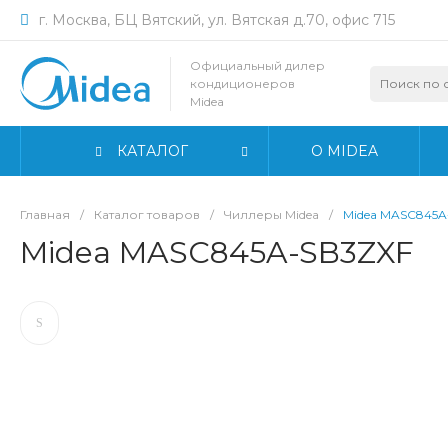
г. Москва, БЦ Вятский, ул. Вятская д.70, офис 715
Официальный дилер
кондиционеров
Midea
КАТАЛОГ
О MIDEA
Главная
/
Каталог товаров
/
Чиллеры Midea
/
Midea MASC845A
Midea MASC845A-SB3ZXF