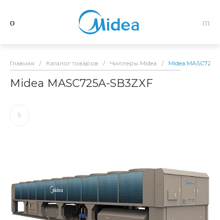
Главная
/
Каталог товаров
/
Чиллеры Midea
/
Midea MASC725A
Midea MASC725A-SB3ZXF