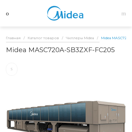
Главная
/
Каталог товаров
/
Чиллеры Midea
/
Midea MASC720A
Midea MASC720A-SB3ZXF-FC205