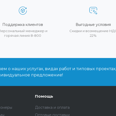
Поддержка клиентов
Выгодные условия
Персональный менеджер и
Скидки и возмещение НД
горячая линия 8-800
22%
м о наших услугах, видах работ и типовых проектах
дивидуальное предложение!
Помощь
ионеры
Доставка и оплата
емы
Оптовые поставки