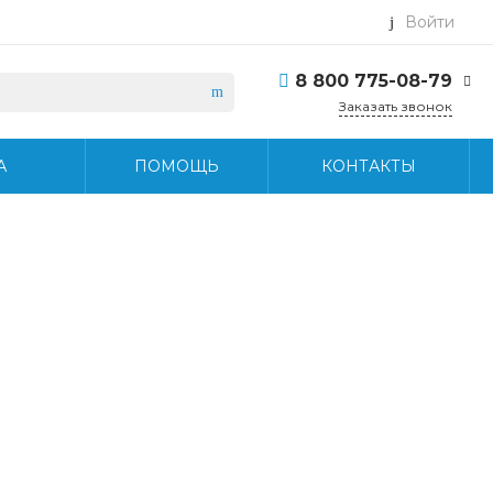
Войти
8 800 775-08-79
Заказать звонок
8 800 775-08-79
А
ПОМОЩЬ
КОНТАКТЫ
г. Москва, БЦ Вятский,
ул. Вятская д.70, офис
715
Пн-Пт: 9:30-18:30 Cб-
Вс: Выходной
info@midea-pro.ru