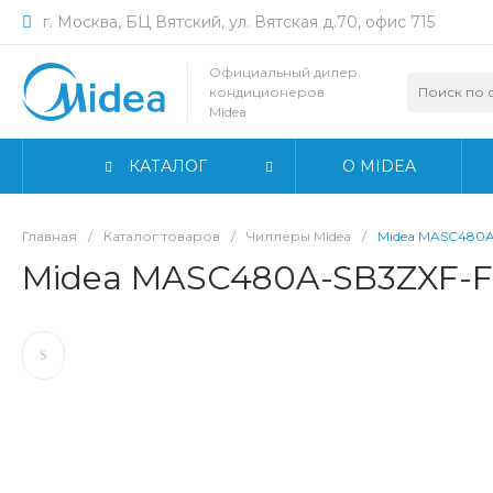
г. Москва, БЦ Вятский, ул. Вятская д.70, офис 715
Официальный дилер
кондиционеров
Midea
КАТАЛОГ
О MIDEA
Главная
/
Каталог товаров
/
Чиллеры Midea
/
Midea MASC480A
Midea MASC480A-SB3ZXF-F