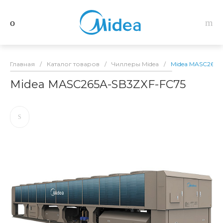
Главная
/
Каталог товаров
/
Чиллеры Midea
/
Midea MASC265A
Midea MASC265A-SB3ZXF-FC75