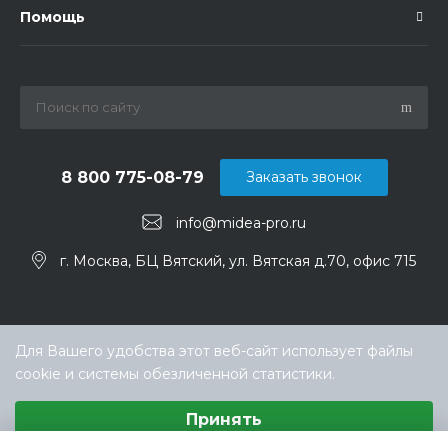
Помощь
8 800 775-08-79
Заказать звонок
info@midea-pro.ru
г. Москва, БЦ Вятский, ул. Вятская д.70, офис 715
Для Вашего удобства этот веб-сайт использует файлы
cookie и системы обезличенной статистики.
Выберите настройки cookie
Принять
Минимальные
© ООО «ТЕХНОКЛИМАТ ИНЖИНИРИНГ», официальный
Аналитические/Функциональные