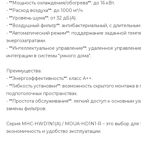
- **Мощность охлаждения/обогрева**: до 16 кВт.
- **Расход воздуха**: до 1000 м³/ч.
- **Уровень шума**: от 32 дБ(А).
- **Воздушный фильтр**: антибактериальный, с длительны
- **Автоматический режим**: поддержание заданной темп
энергозатратами.
- **Интеллектуальное управление**: удаленное управление
интеграции в системы "умного дома".
Преимущества:
- **Энергоэффективность**: класс A++.
- **Гибкость установки**: возможность скрытого монтажа в
подпотолочных пространствах.
- **Простота обслуживания**: легкий доступ к основным у
замены фильтров.
Серия MHC-HWD1N1(A) / MOUA-HD1N1-R – это выбор для те
экономичность и удобство эксплуатации.