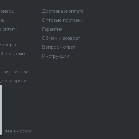
ионеры
Доставка и оплата
емы
Оптовые поставки
 сплит-
Гарантия
Обмен и возврат
ионеры
Вопрос - ответ
RF-системы
Инструкции
сплит-систем
денсаторные
idea в России