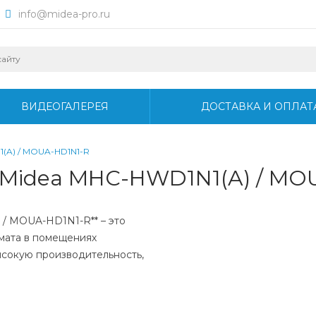
info@midea-pro.ru
ВИДЕОГАЛЕРЕЯ
ДОСТАВКА И ОПЛАТ
(A) / MOUA-HD1N1-R
Midea MHC-HWD1N1(A) / MO
/ MOUA-HD1N1-R** – это
мата в помещениях
ысокую производительность,