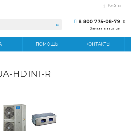
Войти
8 800 775-08-79
Заказать звонок
8 800 775-08-79
А
ПОМОЩЬ
КОНТАКТЫ
г. Москва, БЦ Вятский,
ул. Вятская д.70, офис
715
Пн-Пт: 9:30-18:30 Cб-
Вс: Выходной
info@midea-pro.ru
UA-HD1N1-R